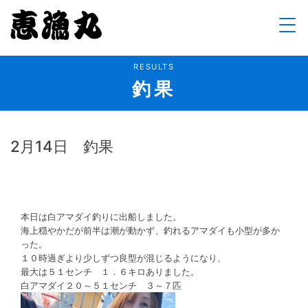
Skip
to
content
RESULTS
釣果
2月14日 釣果
本日は白アマダイ釣りに出船しました。
海上穏やかだが前半は潮が動かず、釣れるアマダイも小型が多か
った。
１０時過ぎより少しずつ良型が混じるようになり、
最大は５１センチ １．６キロありました。
白アマダイ２０～５１センチ ３～７匹