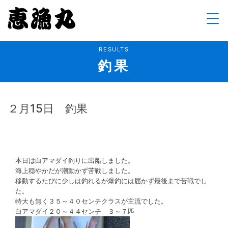
Skip
to
content
RESULTS
釣果
２月15日 釣果
本日は白アマダイ釣りに出船しました。
海上穏やかだが潮動かず苦戦しました。
移動するたびに少しは釣れるが爆釣には届かず最後まで苦戦でし
た。
特大も無く３５～４０センチクラスが主流でした。
白アマダイ２０～４４センチ ３～７匹